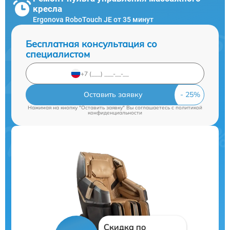
кресла
Ergonova RoboTouch JE от 35 минут
Бесплатная консультация со
специалистом
Оставить заявку
Нажимая на кнопку "Оставить заявку" Вы соглашаетесь c
политикой
конфиденциальности
Скидка по