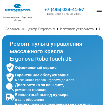
+7 (495) 023-41-97
Ежедневно с 9:00 до 21:00
Сервисный центр Ergonova
в
Москве
Сервисный центр Ergonova
Каталог устройств
Ре
Ремонт пульта управления
массажного кресла
Ergonova RoboTouch JE
Официальный сервис
Гарантийное обслуживание
массажного кресла Ergonova до 3 лет
Диагностика за наш счет,
ремонт по желанию
Бесплатный выезд курьера
в день обращения
Ремонт пульта управления массажного