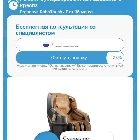
кресла
Ergonova RoboTouch JE от 35 минут
Бесплатная консультация со
специалистом
Оставить заявку
Нажимая на кнопку "Оставить заявку" Вы соглашаетесь c
политикой
конфиденциальности
Скидка по