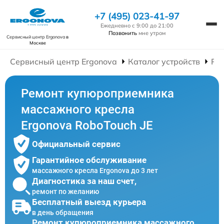
+7 (495) 023-41-97
Ежедневно с 9:00 до 21:00
Позвонить
мне утром
Сервисный центр Ergonova
в
Москве
Сервисный центр Ergonova
Каталог устройств
Ре
Ремонт купюроприемника
массажного кресла
Ergonova RoboTouch JE
Официальный сервис
Гарантийное обслуживание
массажного кресла Ergonova до 3 лет
Диагностика за наш счет,
ремонт по желанию
Бесплатный выезд курьера
в день обращения
Ремонт купюроприемника массажного