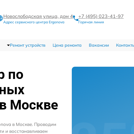
Новослободская улица, дом 4
+7 (495) 023-41-97
Адрес сервисного центра Ergonova
Горячая линия
Ремонт устройств
Цена ремонта
Вакансии
Контакт
р по
жных
в Москве
onova в Москве. Проводим
ти и восстанавливаем