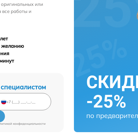
м оригинальных или
 все работы и
лет
у желанию
ения
 минут
СКИДК
 специалистом
-25%
по предварител
литикой конфиденциальности