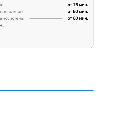
ка
от 15 мин.
евмокамеры
от 60 мин.
евмосистемы
от 60 мин.
...