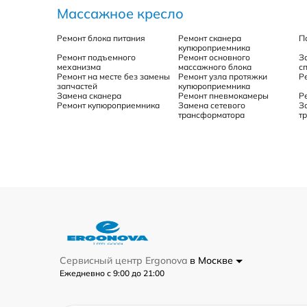
Массажное кресло
Ремонт блока питания
Ремонт сканера
П
купюроприемника
Ремонт подъемного
Ремонт основного
З
механизма
массажного блока
с
Ремонт на месте без замены
Ремонт узла протяжки
Р
запчастей
купюроприемника
Замена сканера
Ремонт пневмокамеры
Р
Ремонт купюроприемника
Замена сетевого
З
трансформатора
т
Сервисный центр Ergonova
в Москве
Ежедневно с 9:00 до 21:00