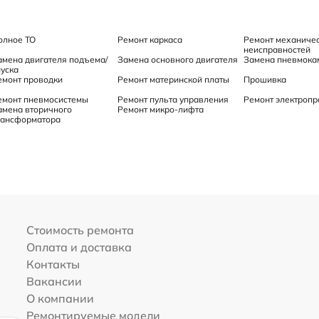
олное ТО
Ремонт каркаса
Ремонт механиче
неисправностей
амена двигателя подъема/
Замена основного двигателя
Замена пневмока
пуска
емонт проводки
Ремонт материнской платы
Прошивка
емонт пневмосистемы
Ремонт пульта управления
Ремонт электропр
амена вторичного
Ремонт микро-лифта
рансформатора
Стоимость ремонта
Оплата и доставка
Контакты
Вакансии
О компании
Ремонтируемые модели